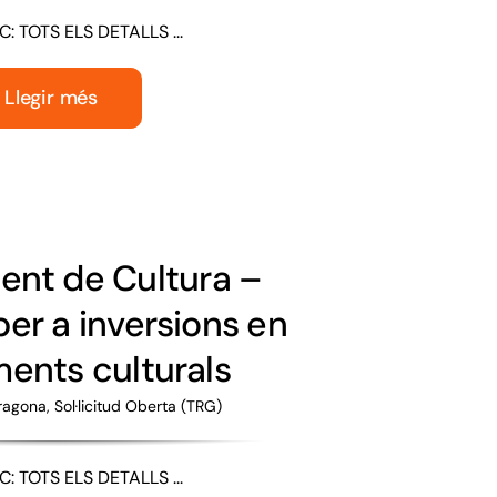
: TOTS ELS DETALLS ...
Llegir més
nt de Cultura –
er a inversions en
ents culturals
rragona
,
Sol·licitud Oberta (TRG)
: TOTS ELS DETALLS ...