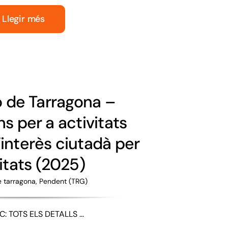
Llegir més
ó de Tarragona –
s per a activitats
’interès ciutadà per
itats (2025)
e tarragona
,
Pendent (TRG)
: TOTS ELS DETALLS ...