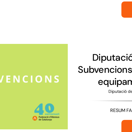
Diputaci
Subvencions 
equipam
Diputació d
RESUM FAC