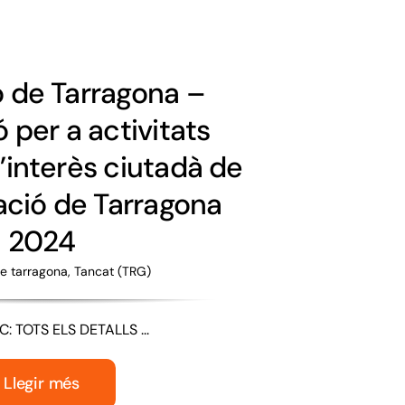
ó de Tarragona –
 per a activitats
d’interès ciutadà de
ció de Tarragona
2024
e tarragona
,
Tancat (TRG)
: TOTS ELS DETALLS ...
Llegir més