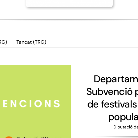
RG)
Tancat (TRG)
Departame
Subvenció p
de festivals
popular
Diputació d