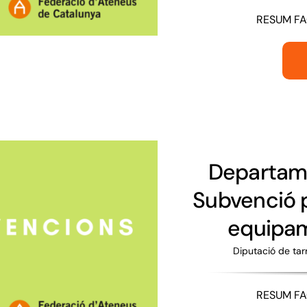
RESUM FAC
Departame
Subvenció p
equipam
Diputació de ta
RESUM FAC