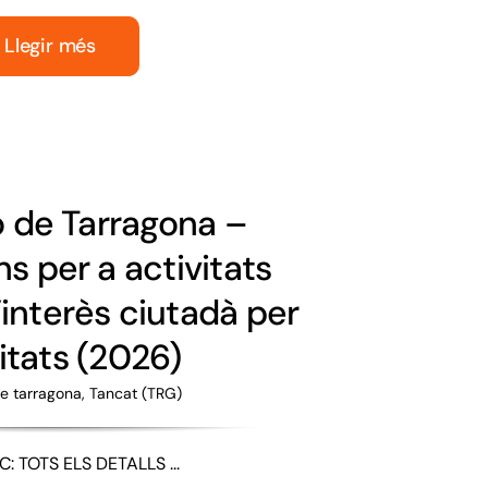
Llegir més
ó de Tarragona –
s per a activitats
’interès ciutadà per
itats (2026)
e tarragona
,
Tancat (TRG)
: TOTS ELS DETALLS ...