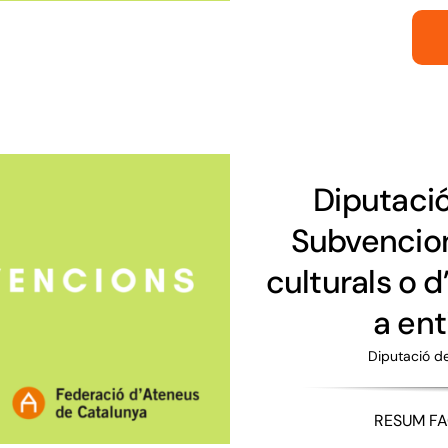
Diputaci
Subvencion
culturals o d
a ent
Diputació d
RESUM FAC