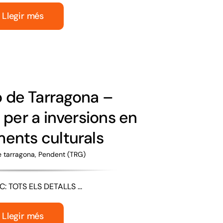
Llegir més
ó de Tarragona –
per a inversions en
ents culturals
e tarragona
,
Pendent (TRG)
: TOTS ELS DETALLS ...
Llegir més