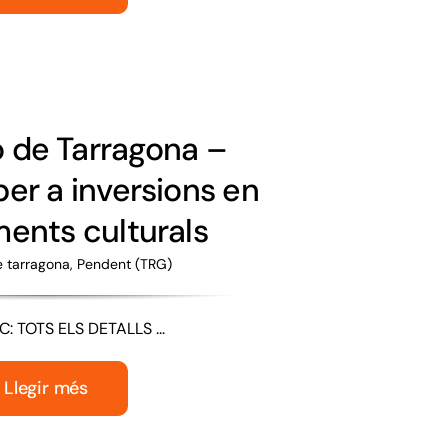
ó de Tarragona –
er a inversions en
ents culturals
e tarragona
,
Pendent (TRG)
: TOTS ELS DETALLS ...
Llegir més