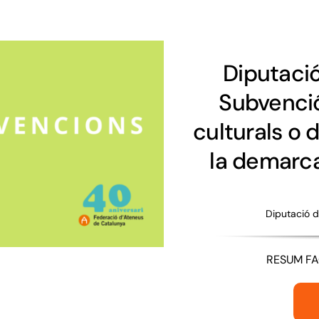
Diputaci
Subvenció
culturals o 
la demarca
Diputació d
RESUM FAC