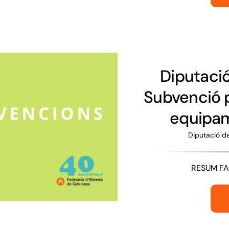
Diputaci
Subvenció p
equipam
Diputació d
RESUM FAC