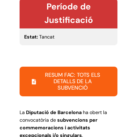
Període de
Justificació
Estat:
Tancat
RESUM FAC: TOTS ELS
DETALLS DE LA
SUBVENCIÓ
La
Diputació de Barcelona
ha obert la
convocatòria de
subvencions per
commemoracions i activitats
excepcionals i/o singulars
.