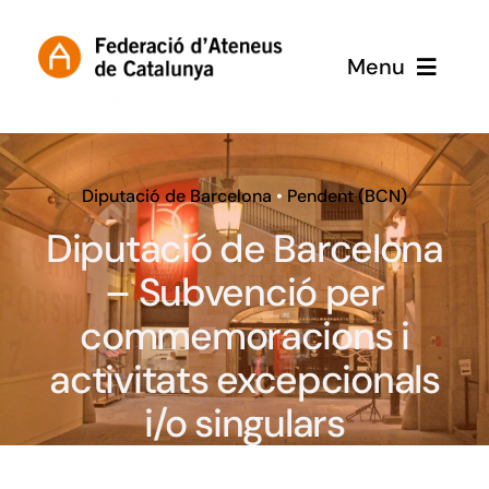
Skip
to
Menu
content
Inici
Subvencions
Diputació de Barcelona
•
Pendent (BCN)
Diputació de Barcelona
– Subvenció per
commemoracions i
activitats excepcionals
i/o singulars