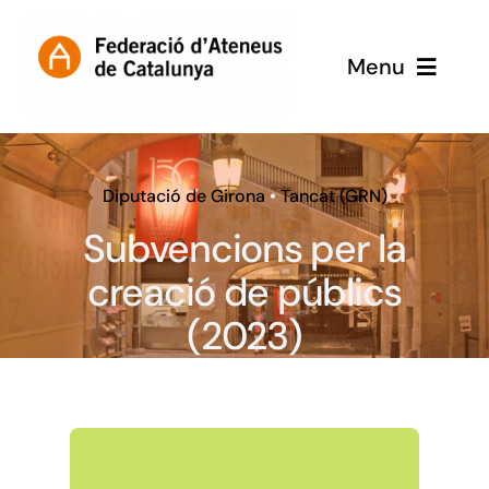
Skip
to
Menu
content
Inici
Subvencions
Diputació de Girona
•
Tancat (GRN)
Subvencions per la
creació de públics
(2023)