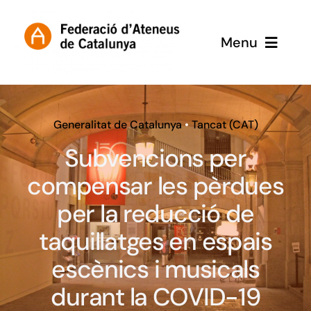
Skip
to
Menu
content
Inici
Subvencions
Generalitat de Catalunya
•
Tancat (CAT)
Subvencions per
compensar les pèrdues
per la reducció de
taquillatges en espais
escènics i musicals
durant la COVID-19