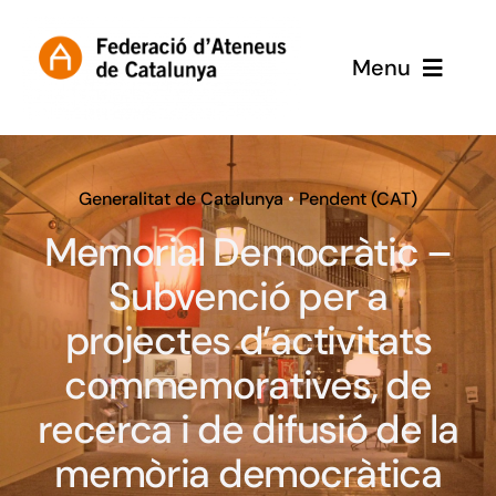
Skip
to
Menu
content
Inici
Subvencions
Generalitat de Catalunya
•
Pendent (CAT)
Memorial Democràtic –
Subvenció per a
projectes d’activitats
commemoratives, de
recerca i de difusió de la
memòria democràtica