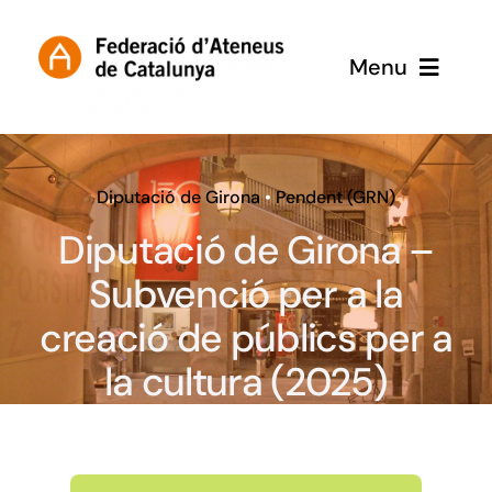
Skip
to
Menu
content
Inici
Subvencions
Diputació de Girona
•
Pendent (GRN)
Diputació de Girona –
Subvenció per a la
creació de públics per a
la cultura (2025)