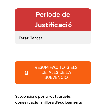
Període de
Justificació
Estat:
Tancat
RESUM FAC: TOTS ELS
DETALLS DE LA
SUBVENCIÓ
Subvencions
per a restauració,
conservació i millora d'equipaments