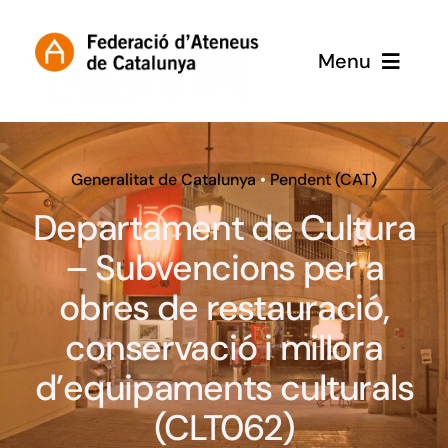
Skip
to
Menu
content
Inici
Subvencions
Generalitat de Catalunya
•
Pendent (CAT)
Departament de Cultura
– Subvencions per a
obres de restauració,
conservació i millora
d’equipaments culturals
(CLT062)