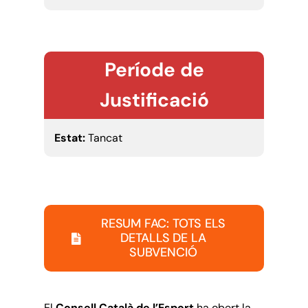
Període de
Justificació
Estat:
Tancat
RESUM FAC: TOTS ELS
DETALLS DE LA
SUBVENCIÓ
El
Consell Català de l’Esport
ha obert la