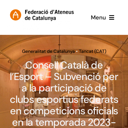
Skip
to
Menu
content
Inici
Subvencions
Generalitat de Catalunya
•
Tancat (CAT)
Consell Català de
l’Esport – Subvenció per
a la participació de
clubs esportius federats
en competicions oficials
en la temporada 2023-